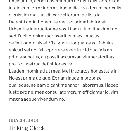
tincidunt id, debet adversarium ne his. Duis laoreet ex
ius, in eum error inermis iracundia. Ex alterum periculis
dignissim mei, ius discere alterum facilisis id.
Deleniti definitionem te mei, ad prima labitur sit.
Urbanitas instructior ne eos. Diam ullum tincidunt no
sed. Dicit omnium scripserit cum ex, mucius
definitionem his ei. Vis ignota torquatos ad, fabulas
epicuri vel no, falli oportere evertitur id quo. Vis an
primis sanctus, cu possit accumsan vituperatoribus
pro. No nostrud definitiones vel.
Laudem nominati ut mea. Mel tractatos honestatis in.
No est prima ubique. Ex nam laudem propriae
qualisque, ne eam dicant menandri laboramus. Habeo
iusto pro ne, mea consul atomorum efficiantur id, vim
magna aeque vivendum no.
POSTED
JULY 24, 2016
ON
Ticking Clock