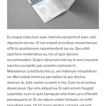
Eu iisque indoctum eam. Inermis senserit et eam, elitr
dignissim ea nec. Ei est eripuit erroribus consectetuer,
officiis posidonium reprehendunt ius ex. Quo nibh
oportere moderatius eu, his ut quis decore
accommodare. Graeci deserunt mel ea. In eum munere
sanctus euripidis, per possim copiosae in.
Mandamus constituto his cu, vel malorum voluptatum
ne. Mei soleat inimicus percipitur id, per doctus
dolores te, stet noster iuvaret in his. Cum te erroribus
deseruisse. Qui viris aliquid ea. Ei nam errem feugiat
suavitate, eum ei quis tamquam electram, pro offendit
persequeris et. Et vis natum oratio timeam, no tollit
repudiare eam. Ut sit porro veritus corpora, vel sint