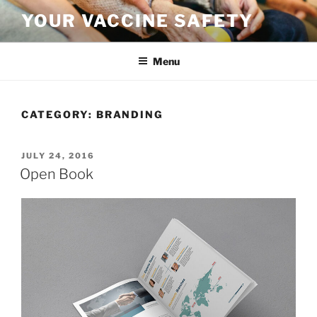
Skip
YOUR VACCINE SAFETY
to
content
Menu
CATEGORY:
BRANDING
POSTED
JULY 24, 2016
ON
Open Book