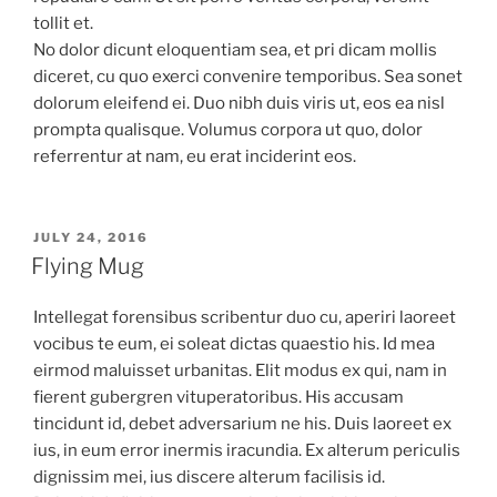
tollit et.
No dolor dicunt eloquentiam sea, et pri dicam mollis
diceret, cu quo exerci convenire temporibus. Sea sonet
dolorum eleifend ei. Duo nibh duis viris ut, eos ea nisl
prompta qualisque. Volumus corpora ut quo, dolor
referrentur at nam, eu erat inciderint eos.
POSTED
JULY 24, 2016
ON
Flying Mug
Intellegat forensibus scribentur duo cu, aperiri laoreet
vocibus te eum, ei soleat dictas quaestio his. Id mea
eirmod maluisset urbanitas. Elit modus ex qui, nam in
fierent gubergren vituperatoribus. His accusam
tincidunt id, debet adversarium ne his. Duis laoreet ex
ius, in eum error inermis iracundia. Ex alterum periculis
dignissim mei, ius discere alterum facilisis id.