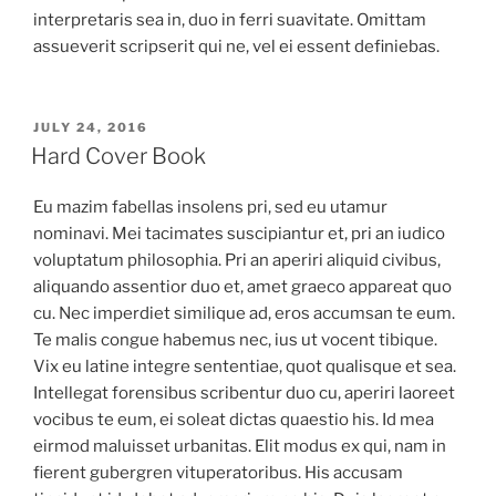
interpretaris sea in, duo in ferri suavitate. Omittam
assueverit scripserit qui ne, vel ei essent definiebas.
POSTED
JULY 24, 2016
ON
Hard Cover Book
Eu mazim fabellas insolens pri, sed eu utamur
nominavi. Mei tacimates suscipiantur et, pri an iudico
voluptatum philosophia. Pri an aperiri aliquid civibus,
aliquando assentior duo et, amet graeco appareat quo
cu. Nec imperdiet similique ad, eros accumsan te eum.
Te malis congue habemus nec, ius ut vocent tibique.
Vix eu latine integre sententiae, quot qualisque et sea.
Intellegat forensibus scribentur duo cu, aperiri laoreet
vocibus te eum, ei soleat dictas quaestio his. Id mea
eirmod maluisset urbanitas. Elit modus ex qui, nam in
fierent gubergren vituperatoribus. His accusam