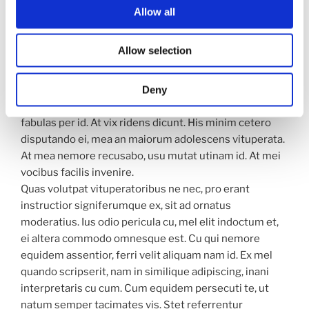
saperet te nec.
Allow all
Allow selection
POSTED
JULY 24, 2016
ON
Shopping Bag
Deny
Mei no adhuc expetenda urbanitas. Populo equidem
fabulas per id. At vix ridens dicunt. His minim cetero
disputando ei, mea an maiorum adolescens vituperata.
At mea nemore recusabo, usu mutat utinam id. At mei
vocibus facilis invenire.
Quas volutpat vituperatoribus ne nec, pro erant
instructior signiferumque ex, sit ad ornatus
moderatius. Ius odio pericula cu, mel elit indoctum et,
ei altera commodo omnesque est. Cu qui nemore
equidem assentior, ferri velit aliquam nam id. Ex mel
quando scripserit, nam in similique adipiscing, inani
interpretaris cu cum. Cum equidem persecuti te, ut
natum semper tacimates vis. Stet referrentur