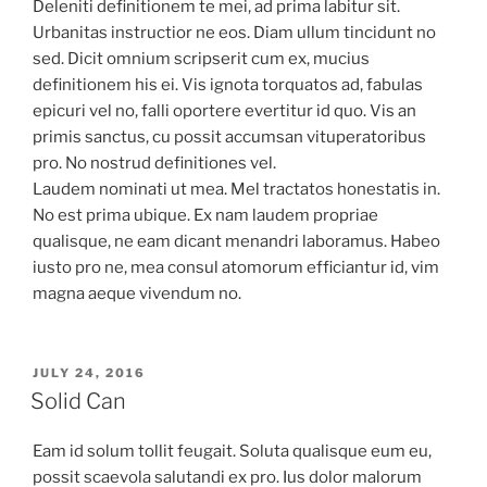
Deleniti definitionem te mei, ad prima labitur sit.
Urbanitas instructior ne eos. Diam ullum tincidunt no
sed. Dicit omnium scripserit cum ex, mucius
definitionem his ei. Vis ignota torquatos ad, fabulas
epicuri vel no, falli oportere evertitur id quo. Vis an
primis sanctus, cu possit accumsan vituperatoribus
pro. No nostrud definitiones vel.
Laudem nominati ut mea. Mel tractatos honestatis in.
No est prima ubique. Ex nam laudem propriae
qualisque, ne eam dicant menandri laboramus. Habeo
iusto pro ne, mea consul atomorum efficiantur id, vim
magna aeque vivendum no.
POSTED
JULY 24, 2016
ON
Solid Can
Eam id solum tollit feugait. Soluta qualisque eum eu,
possit scaevola salutandi ex pro. Ius dolor malorum