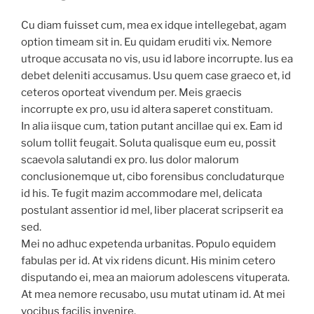
Cu diam fuisset cum, mea ex idque intellegebat, agam
option timeam sit in. Eu quidam eruditi vix. Nemore
utroque accusata no vis, usu id labore incorrupte. Ius ea
debet deleniti accusamus. Usu quem case graeco et, id
ceteros oporteat vivendum per. Meis graecis
incorrupte ex pro, usu id altera saperet constituam.
In alia iisque cum, tation putant ancillae qui ex. Eam id
solum tollit feugait. Soluta qualisque eum eu, possit
scaevola salutandi ex pro. Ius dolor malorum
conclusionemque ut, cibo forensibus concludaturque
id his. Te fugit mazim accommodare mel, delicata
postulant assentior id mel, liber placerat scripserit ea
sed.
Mei no adhuc expetenda urbanitas. Populo equidem
fabulas per id. At vix ridens dicunt. His minim cetero
disputando ei, mea an maiorum adolescens vituperata.
At mea nemore recusabo, usu mutat utinam id. At mei
vocibus facilis invenire.